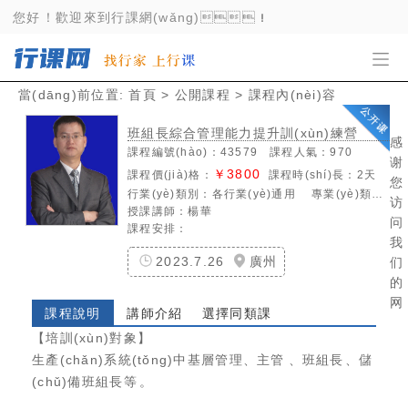
91国产精品_91视频一区_久久久久丝袜_久热9
您好！歡迎來到行課網(wǎng)！
當(dāng)前位置:
首頁
>
公開課程
> 課程內(nèi)容
班組長綜合管理能力提升訓(xùn)練營
感
課程編號(hào)：43579 課程人氣：970
谢
￥3800
課程價(jià)格：
課程時(shí)長：2天
您
行業(yè)類別：
各行業(yè)通用
專業(yè)類別：
生
访
授課講師：
楊華
问
課程安排：
我
2023.7.26
廣州
们
的
网
課程說明
講師介紹
選擇同類課
【培訓(xùn)對象】
生產(chǎn)系統(tǒng)中基層管理、主管、班組長、儲
(chǔ)備班組長等。