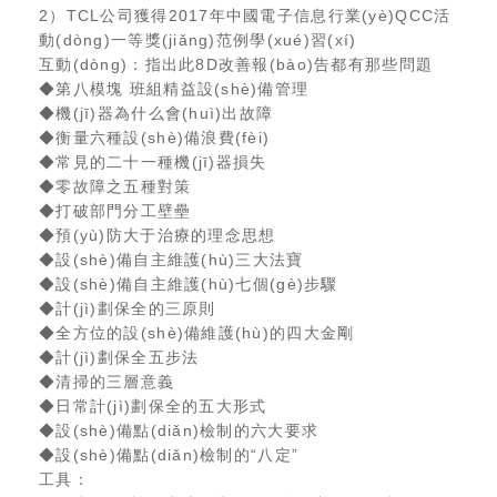
2）TCL公司獲得2017年中國電子信息行業(yè)QCC活
動(dòng)一等獎(jiǎng)范例學(xué)習(xí)
互動(dòng)：指出此8D改善報(bào)告都有那些問題
◆第八模塊 班組精益設(shè)備管理
◆機(jī)器為什么會(huì)出故障
◆衡量六種設(shè)備浪費(fèi)
◆常見的二十一種機(jī)器損失
◆零故障之五種對策
◆打破部門分工壁壘
◆預(yù)防大于治療的理念思想
◆設(shè)備自主維護(hù)三大法寶
◆設(shè)備自主維護(hù)七個(gè)步驟
◆計(jì)劃保全的三原則
◆全方位的設(shè)備維護(hù)的四大金剛
◆計(jì)劃保全五步法
◆清掃的三層意義
◆日常計(jì)劃保全的五大形式
◆設(shè)備點(diǎn)檢制的六大要求
◆設(shè)備點(diǎn)檢制的“八定”
工具：