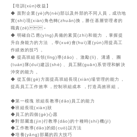
【培訓(xùn)收益】
◆ 面對企業(yè)內(nèi)部以及外部的不同人員，成功地
實(shí)現(xiàn)角色轉(zhuǎn)換，勝任基層管理者的
職責(zé)。
◆ 明確自己應(yīng)具備的素質(zhì)和能力，掌握提
升自身能力的方法，學(xué)會(huì)運(yùn)用提高工
作績效的技巧。
◆ 提高班組長領(lǐng)導(dǎo)、激勵(lì)、溝通、團
(tuán)隊(duì)建設(shè)、員工關(guān)系管理和解決
沖突的能力。
◆ 從五個(gè)方面提高班組長現(xiàn)場管理的能力，
提高員工工作效率，控制班組成本，打造高效班組。
◆第一模塊 班組長教導(dǎo)員工的能力
◆班組長現(xiàn)狀
◆員工的四個(gè)心愿
◆對部屬進(jìn)行教導(dǎo)的十種時(shí)機(jī)
◆工作教導(dǎo)的錯(cuò)誤方法
◆培養(yǎng)部屬的四大技巧