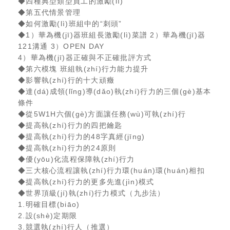
◆四種典型類型員工的激勵(lì)
◆第五代情景管理
◆如何激勵(lì)班組中的“刺頭”
◆1）華為機(jī)器班組長激勵(lì)菜譜 2）華為機(jī)器
121溝通 3）OPEN DAY
4）華為機(jī)器正確與不正確批評方式
◆第六模塊 班組執(zhí)行力能力提升
◆影響執(zhí)行的十大頑癥
◆達(dá)成領(lǐng)導(dǎo)執(zhí)行力的三個(gè)基本
條件
◆從5W1H六個(gè)方面讓任務(wù)可執(zhí)行
◆提高執(zhí)行力的四把鑰匙
◆提高執(zhí)行力的48字真經(jīng)
◆提高執(zhí)行力的24原則
◆優(yōu)化流程保障執(zhí)行力
◆三大核心流程讓執(zhí)行力環(huán)環(huán)相扣
◆提高執(zhí)行力的更多先進(jìn)模式
◆世界頂級(jí)執(zhí)行力模式（九步法）
1.明確目標(biāo)
2.設(shè)定期限
3.競選執(zhí)行人（推選）