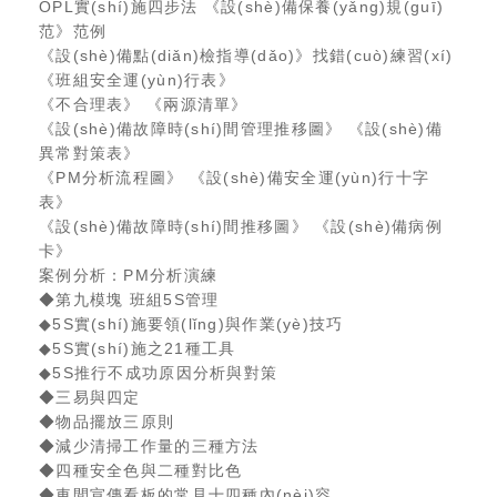
OPL實(shí)施四步法 《設(shè)備保養(yǎng)規(guī)
范》范例
《設(shè)備點(diǎn)檢指導(dǎo)》找錯(cuò)練習(xí)
《班組安全運(yùn)行表》
《不合理表》 《兩源清單》
《設(shè)備故障時(shí)間管理推移圖》 《設(shè)備
異常對策表》
《PM分析流程圖》 《設(shè)備安全運(yùn)行十字
表》
《設(shè)備故障時(shí)間推移圖》 《設(shè)備病例
卡》
案例分析：PM分析演練
◆第九模塊 班組5S管理
◆5S實(shí)施要領(lǐng)與作業(yè)技巧
◆5S實(shí)施之21種工具
◆5S推行不成功原因分析與對策
◆三易與四定
◆物品擺放三原則
◆減少清掃工作量的三種方法
◆四種安全色與二種對比色
◆車間宣傳看板的常見十四種內(nèi)容