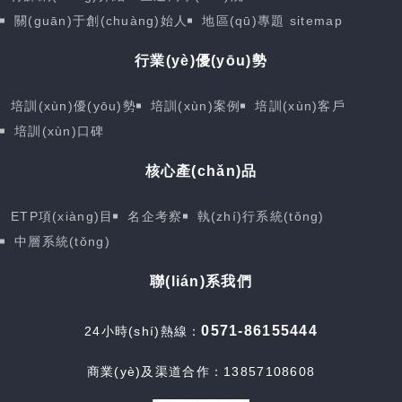
關(guān)于創(chuàng)始人
地區(qū)專題
sitemap
行業(yè)優(yōu)勢
培訓(xùn)優(yōu)勢
培訓(xùn)案例
培訓(xùn)客戶
培訓(xùn)口碑
核心產(chǎn)品
ETP項(xiàng)目
名企考察
執(zhí)行系統(tǒng)
中層系統(tǒng)
聯(lián)系我們
0571-86155444
24小時(shí)熱線：
商業(yè)及渠道合作：13857108608