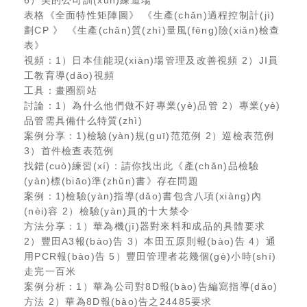
6）美的公司訓(xùn)練道場
表格《全面特性矩陣圖》 《生產(chǎn)過程控制計(jì)
劃CP 》 《生產(chǎn)質(zhì)量風(fēng)險(xiǎn)檢查
表》
視頻：1）日本佳能現(xiàn)場管理及改善視頻 2）JI員
工教育導(dǎo)視頻
工具：畫圈罰站
討論：1）為什么他們做不好專業(yè)品管 2）專業(yè)
品管需具備什么特質(zhì)
案例分享：1)檢驗(yàn)規(guī)范范例 2）巡檢表范例
3）首件檢查表范例
找錯(cuò)練習(xí)：請你找出此《產(chǎn)品檢驗
(yàn)標(biāo)準(zhǔn)書》存在問題
案例：1)檢驗(yàn)指導(dǎo)書包含八項(xiàng)內
(nèi)容 2）檢驗(yàn)員的十大禁令
方法分享：1）華為機(jī)器對來料和成品的具體要求
2）豐田A3報(bào)告 3）本田五原則報(bào)告 4）通
用PCR報(bào)告 5）豐田管理者花幾個(gè)小時(shí)
走完一百米
案例分析：1）華為公司對8D報(bào)告編寫指導(dǎo)
方法 2）華為8D報(bào)告之24485要求