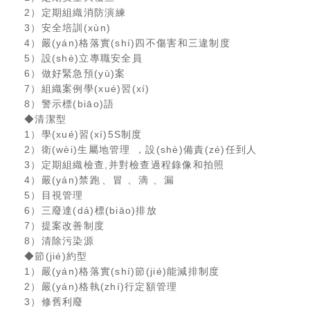
2）定期組織消防演練
3）安全培訓(xùn)
4）嚴(yán)格落實(shí)四不傷害和三違制度
5）設(shè)立專職安全員
6）做好緊急預(yù)案
7）組織案例學(xué)習(xí)
8）警示標(biāo)語
◆清潔型
1）學(xué)習(xí)5S制度
2）衛(wèi)生屬地管理，設(shè)備責(zé)任到人
3）定期組織檢查,并對檢查過程錄像和拍照
4）嚴(yán)禁跑、冒、滴、漏
5）目視管理
6）三廢達(dá)標(biāo)排放
7）提案改善制度
8）清除污染源
◆節(jié)約型
1）嚴(yán)格落實(shí)節(jié)能減排制度
2）嚴(yán)格執(zhí)行定額管理
3）修舊利廢