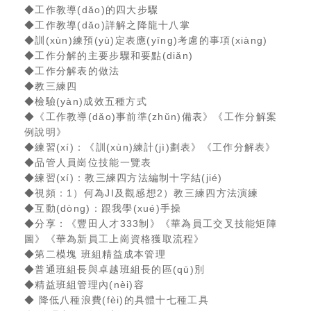
◆工作教導(dǎo)的四大步驟
◆工作教導(dǎo)詳解之降龍十八掌
◆訓(xùn)練預(yù)定表應(yīng)考慮的事項(xiàng)
◆工作分解的主要步驟和要點(diǎn)
◆工作分解表的做法
◆教三練四
◆檢驗(yàn)成效五種方式
◆《工作教導(dǎo)事前準(zhǔn)備表》《工作分解案
例說明》
◆練習(xí)：《訓(xùn)練計(jì)劃表》《工作分解表》
◆品管人員崗位技能一覽表
◆練習(xí)：教三練四方法編制十字結(jié)
◆視頻：1）何為JI及觀感想2）教三練四方法演練
◆互動(dòng)：跟我學(xué)手操
◆分享：《豐田人才333制》《華為員工交叉技能矩陣
圖》《華為新員工上崗資格獲取流程》
◆第二模塊 班組精益成本管理
◆普通班組長與卓越班組長的區(qū)別
◆精益班組管理內(nèi)容
◆ 降低八種浪費(fèi)的具體十七種工具