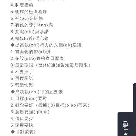
4.制定措施
5.明確的檢查程序
6.補(bǔ)充措施
7.有效的獎(jiǎng)懲
8.共識(shí)與承諾
9.執(zhí)行備忘錄
◆提高執(zhí)行力的六個(gè)建議
1.書面化的習(xí)慣
2.多設(shè)置檢查日歷表
3.最后期限（發(fā)通知告知最后期限）
4.不要插手
5.再度承諾
6.營造快樂
◆成功執(zhí)行的五要素
1.目標(biāo)要對
2.觀念要好（根據(jù)目標(biāo)而來）
3.意愿要強(qiáng)
4.借口要少
5.速度要快
◆《對策表》