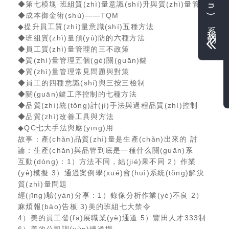
聯(lián)系我們
◆第七模塊 班組質(zhì)量意識(shí)升與質(zhì)量管理
◆成本御金術(shù)——TQM
◆提升員工質(zhì)量意識(shí)五種方法
◆班組質(zhì)量預(yù)防的六種方法
◆員工質(zhì)量管理的三不政策
◆質(zhì)量管理五個(gè)關(guān)鍵
◆質(zhì)量管理常見問題與對策
◆員工的四種意識(shí)與三按三檢制
◆關(guān)鍵工序控制的七種方法
◆品質(zhì)統(tǒng)計(jì)手法與過程品質(zhì)控制
◆品質(zhì)改善工具與方法
◆QC七大手法與應(yīng)用
故事：產(chǎn)品質(zhì)量是生產(chǎn)出來的 討
論：生產(chǎn)與品管到底是一種什么關(guān)系
互動(dòng)：1）方法不同，結(jié)果不同 2）作業
(yè)模擬 3）通過案例學(xué)會(huì)系統(tǒng)解決
質(zhì)量問題
經(jīng)驗(yàn)分享：1）錄像分析作業(yè)不良 2）
麻煩報(bào)告板 3)美的班組七大禁令
4）美的員工發(fā)展職業(yè)通道 5）豐田人才333制