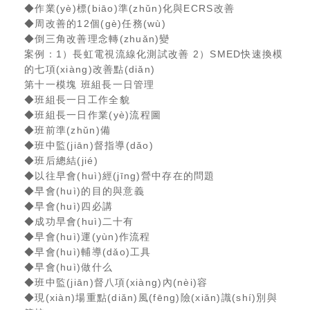
◆作業(yè)標(biāo)準(zhǔn)化與ECRS改善
◆周改善的12個(gè)任務(wù)
◆倒三角改善理念轉(zhuǎn)變
案例：1）長虹電視流線化測試改善 2）SMED快速換模
的七項(xiàng)改善點(diǎn)
第十一模塊 班組長一日管理
◆班組長一日工作全貌
◆班組長一日作業(yè)流程圖
◆班前準(zhǔn)備
◆班中監(jiān)督指導(dǎo)
◆班后總結(jié)
◆以往早會(huì)經(jīng)營中存在的問題
◆早會(huì)的目的與意義
◆早會(huì)四必講
◆成功早會(huì)二十有
◆早會(huì)運(yùn)作流程
◆早會(huì)輔導(dǎo)工具
◆早會(huì)做什么
◆班中監(jiān)督八項(xiàng)內(nèi)容
◆現(xiàn)場重點(diǎn)風(fēng)險(xiǎn)識(shí)別與