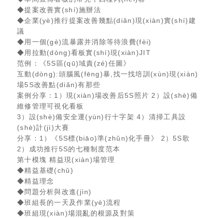
◆提案改善實(shí)施辦法
◆企業(yè)推行提案改善幾點(diǎn)現(xiàn)實(shí)建
議
◆用一個(gè)流暴露并消除等待浪費(fèi)
◆用拉動(dòng)看板實(shí)現(xiàn)JIT
范例：《5S區(qū)域責(zé)任圖》
互動(dòng):頭腦風(fēng)暴,找一找培訓(xùn)現(xiàn)
場5S改善點(diǎn)有那些
案例分享：1）現(xiàn)場改善后5S照片 2）設(shè)備
維修管理可視化看板
3）設(shè)備安全運(yùn)行十字架 4）清掃工具設
(shè)計(jì)大賽
分享：1）《5S標(biāo)準(zhǔn)化手冊》 2）5S歌
2）成功推行5S的七種制度范本
第十模塊 精益現(xiàn)場管理
◆精益基礎(chǔ)
◆精益理念
◆問題分析與改進(jìn)
◆班組長的一天及作業(yè)流程
◆班組現(xiàn)場混亂的根源及對策