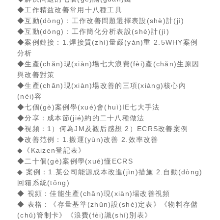
◆工作精益改善常用十八種工具
◆互動(dòng)：工作改善問題選擇表設(shè)計(jì)
◆互動(dòng)：工作簡化分析表設(shè)計(jì)
◆案例鏈接：1.焊接質(zhì)量嚴(yán)重 2.5WHY案例
分析
◆生產(chǎn)現(xiàn)場七大浪費(fèi)產(chǎn)生原因
與改善對策
◆生產(chǎn)現(xiàn)場改善的三項(xiàng)核心內
(nèi)容
◆七個(gè)案例學(xué)會(huì)IE七大手法
◆分享：成本節(jié)約的二十八種做法
◆視頻：1）何為JM及觀后感想 2）ECRS改善案例
◆改善范例：1.搬運(yùn)改善 2.效率改善
◆《Kaizen登記表》
◆二十個(gè)案例學(xué)懂ECRS
◆ 案例：1.某公司能源成本改進(jìn)措施 2.自動(dòng)
回箱系統(tǒng)
◆ 視頻：佳能生產(chǎn)現(xiàn)場改善視頻
◆ 表格：《存量基準(zhǔn)設(shè)定表》《物料存儲
(chǔ)管制卡》《浪費(fèi)識(shí)別表》