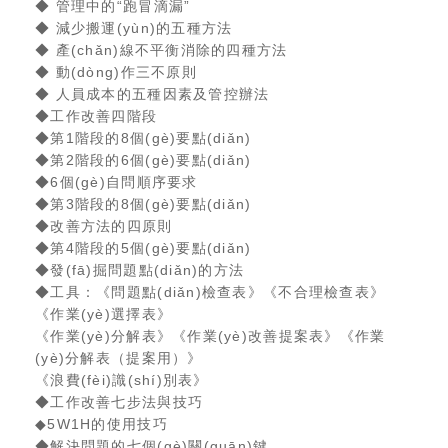
◆ 管理中的“跑冒滴漏”
◆ 減少搬運(yùn)的五種方法
◆ 產(chǎn)線不平衡消除的四種方法
◆ 動(dòng)作三不原則
◆ 人員成本的五種因素及管控辦法
◆工作改善四階段
◆第1階段的8個(gè)要點(diǎn)
◆第2階段的6個(gè)要點(diǎn)
◆6個(gè)自問順序要求
◆第3階段的8個(gè)要點(diǎn)
◆改善方法的四原則
◆第4階段的5個(gè)要點(diǎn)
◆發(fā)掘問題點(diǎn)的方法
◆工具：《問題點(diǎn)檢查表》《不合理檢查表》
《作業(yè)選擇表》
《作業(yè)分解表》《作業(yè)改善提案表》《作業
(yè)分解表（提案用）》
《浪費(fèi)識(shí)別表》
◆工作改善七步法與技巧
◆5W1H的使用技巧
◆解決問題的七個(gè)關(guān)鍵