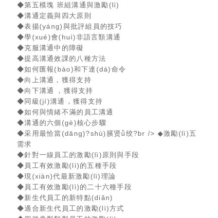
◆第五模塊 班組溝通與激勵(lì)
◆溝通定義與四大原則
◆表揚(yáng)與批評組員的技巧
◆學(xué)會(huì)非語言類溝通
◆克服溝通中的障礙
◆提高溝通效課的八種方法
◆如何匯報(bào)和下達(dá)命令
◆向上溝通，獲得支持
◆向下溝通，獲得支持
◆同級(jí)溝通，獲得支持
◆如何與情緒不滿的員工溝通
◆溝通的六個(gè)核心步驟
◆采用最恰當(dāng)?shù)臏贤ǚ绞?br /> ◆激勵(lì)五
需求
◆針對一線員工的激勵(lì)原則與手段
◆員工有效激勵(lì)的五種手段
◆現(xiàn)代最新激勵(lì)理論
◆員工有效激勵(lì)的二十六種手段
◆新生代員工的新特點(diǎn)
◆適合新生代員工的激勵(lì)方式