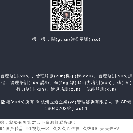
掃一掃，關(guān)注公眾號(hào)
管理培訓(xùn)、管理培訓(xùn)機(jī)構(gòu)、管理培訓(xùn)課
程、管理培訓(xùn)講師、領(lǐng)導(dǎo)力培訓(xùn)、執(zhí)
行力培訓(xùn)、溝通培訓(xùn)、賦能培訓(xùn)
版權(quán)所有 © 杭州匠道企業(yè)管理咨詢有限公司
浙ICP備
18040702號(hào)-1
站，您极有可能对以下资源颇感兴趣：
91国产精品_91视频一区_久久久久丝袜_久热99_天天弄AV