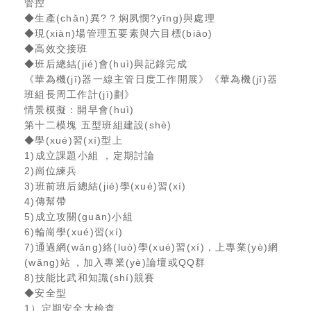
管控
◆生產(chǎn)異?？焖夙憫?yīng)與處理
◆現(xiàn)場管理五要素與六目標(biāo)
◆高效交接班
◆班后總結(jié)會(huì)與記錄完成
《華為機(jī)器一線主管日度工作開展》《華為機(jī)器
班組長周工作計(jì)劃》
情景模擬：開早會(huì)
第十二模塊 五型班組建設(shè)
◆學(xué)習(xí)型上
1)成立課題小組，定期討論
2)崗位練兵
3)班前班后總結(jié)學(xué)習(xí)
4)傳幫帶
5)成立攻關(guān)小組
6)輪崗學(xué)習(xí)
7)通過網(wǎng)絡(luò)學(xué)習(xí)，上專業(yè)網
(wǎng)站，加入專業(yè)論壇或QQ群
8)技能比武和知識(shí)競賽
◆安全型
1）定期安全大檢查