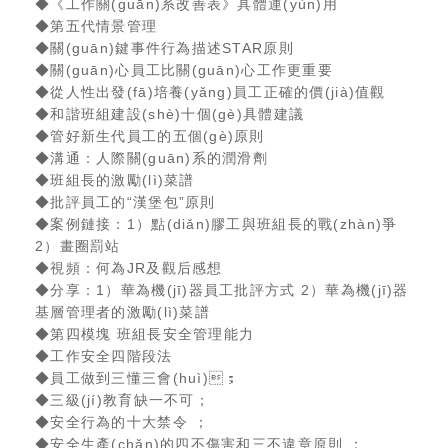
◆《工作關(guān)系改善表》具體運(yùn)用
◆第五代情景管理
◆關(guān)鍵事件行為描述STAR原則
◆關(guān)心員工比關(guān)心工作更重要
◆從人性出發(fā)培養(yǎng)員工正確的價(jià)值觀
◆和諧班組建設(shè)十個(gè)具體建議
◆管好新生代員工的五個(gè)原則
◆溝通：人際關(guān)系的潤滑劑
◆班組長的激勵(lì)菜譜
◆批評員工的“漢堡包”原則
◆案例鏈接：1）點(diǎn)膠工與班組長的戰(zhàn)爭
2）畫圈罰站
◆視頻：何為JR及觀后感想
◆分享：1）華為機(jī)器員工批評方式 2）華為機(jī)器
基層管理者的激勵(lì)菜譜
◆第四模塊 班組長安全管理能力
◆工作安全四階段法
◆員工做到三懂三會(huì)；
◆三級(jí)教育缺一不可；
◆安全行為的十大禁令；
◆安全生產(chǎn)的四不傷害和三不違章原則；