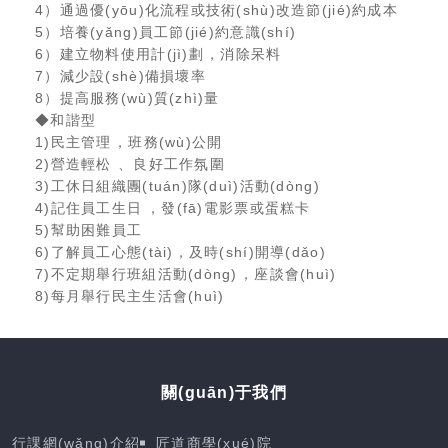
4）通過優(yōu)化流程或技術(shù)改造節(jié)約成本
5）培養(yǎng)員工節(jié)約意識(shí)
6）建立物料使用計(jì)劃，消除呆料
7）減少設(shè)備損壞率
8）提高服務(wù)質(zhì)量
◆和諧型
1)民主管理，班務(wù)公開
2)營造輕松、良好工作氛圍
3)工休日組織團(tuán)隊(duì)活動(dòng)
4)記住員工生日，發(fā)電影票或蛋糕卡
5)幫助困難員工
6)了解員工心態(tài)，及時(shí)開導(dǎo)
7)不定期舉行班組活動(dòng)，座談會(huì)
8)每月舉行民主生活會(huì)
關(guān)于我們
行課網(wǎng)介紹
匠道商學(xué)院