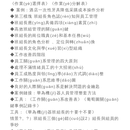
《作業(yè)選擇表》《作業(yè)分解表》
◆ 案例：酒店一次性牙具降低采購成本操作分析
◆第三模塊 班組長角色認(rèn)知與員工管理
◆班組長應(yīng)具備四項(xiàng)素質(zhì)
◆高效班組管理的關(guān)鍵
◆班組長的崗位職責(zé)和基本任務(wù)
◆班組長的角色分析、定位與轉(zhuǎn)換
◆班組長文化與學(xué)習(xí)型組織
◆工作改善四階段
◆員工關(guān)系管理的四大原則
◆處理不滿情緒員工的十大招術(shù)
◆員工成熟度與領(lǐng)導(dǎo)方式調(diào)整
◆工作關(guān)系思維導(dǎo)圖
◆良好的人際關(guān)系是解決問題的金鑰匙
◆案例鏈接：華為機(jī)器人員管理整套方法
◆工具：《工作關(guān)系改善表》《葡萄圖關(guān)
鍵事例記錄卡》
工具：《華為機(jī)器班組長的十要十不要》
情景?。?）班組長三個(gè)錯(cuò)誤2）組長與組員的
爭吵