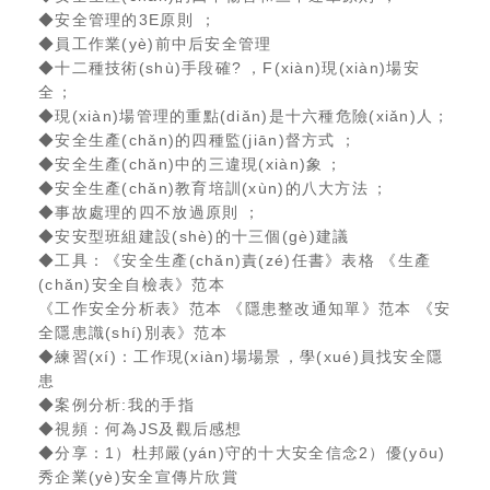
◆安全管理的3E原則；
◆員工作業(yè)前中后安全管理
◆十二種技術(shù)手段確?，F(xiàn)現(xiàn)場安
全；
◆現(xiàn)場管理的重點(diǎn)是十六種危險(xiǎn)人；
◆安全生產(chǎn)的四種監(jiān)督方式；
◆安全生產(chǎn)中的三違現(xiàn)象；
◆安全生產(chǎn)教育培訓(xùn)的八大方法；
◆事故處理的四不放過原則；
◆安安型班組建設(shè)的十三個(gè)建議
◆工具：《安全生產(chǎn)責(zé)任書》表格 《生產
(chǎn)安全自檢表》范本
《工作安全分析表》范本 《隱患整改通知單》范本 《安
全隱患識(shí)別表》范本
◆練習(xí)：工作現(xiàn)場場景，學(xué)員找安全隱
患
◆案例分析:我的手指
◆視頻：何為JS及觀后感想
◆分享：1）杜邦嚴(yán)守的十大安全信念2）優(yōu)
秀企業(yè)安全宣傳片欣賞