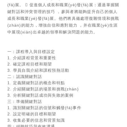
(fā)展。  促進個人成長和職業(yè)發(fā)展：通過掌握關
鍵對話和沖突管理的技巧，參與者將能夠提升自己的個人
成長和職業(yè)發(fā)展。他們將具備處理復雜情境和挑戰
(zhàn)的能力，增強自信和應對能力，并在職業(yè)生涯
中展現(xiàn)出卓越的領導和解決問題的能力。
一：課程導入與目標設定
1. 介紹課程背景和重要性
2. 確定課程目標和期望
3. 學員自我介紹和課程預熱活動
二：認識關鍵對話
1. 定義關鍵對話的概念和特點
2. 介紹關鍵對話的場景和挑戰(zhàn)
3. 分析關鍵對話成功與失敗的案例
三：準備關鍵對話
1. 識別關鍵對話的信號和觸發(fā)事件
2. 設定明確的目標和期望
3. 收集必要的信息和背景知識
四：傾聽技巧與有效溝通