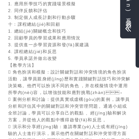
聯(lián)系我們
1. 應用所學技巧的實踐場景模擬
2. 同伴反饋和評估
3. 制定個人成長計劃和行動步驟
十：課程總結(jié)和回顧
1. 總結(jié)關鍵概念和技巧
2. 回顧學員的學習成果和應用情況
3. 提供進一步學習資源和發(fā)展建議
4. 課程總結(jié)和反思
5. 學員承諾并做出改變
【教學方法】
 角色扮演和模擬：設計關鍵對話和沖突情境的角色扮演
活動，讓學員親身經(jīng)歷和實踐關鍵對話技巧和沖突解
決策略。他們可以扮演不同的角色，并在模擬情境中運用
所學內(nèi)容，以增強技能和應對挑戰(zhàn)。
 案例分析和討論：提供真實或虛構(gòu)的案例，讓學員
分析和評估其中的關鍵對話和沖突管理問題。通過小組或
全班討論，學員可以分享自己的觀點、經(jīng)驗和解決
方案，并從他人的觀點中獲得啟發(fā)和反思。
 演示和分享經(jīng)驗：邀請專業(yè)人士或有經(jīng)
驗的人士進行演示，展示他們在關鍵對話和沖突管理方面