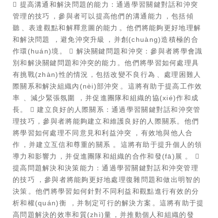
 提高溝通和解決問題的能力：通過學習關鍵對話和沖突
管理的技巧，參與者可以提高他們的溝通能力，包括傾
聽、表達觀點和解釋意圖的能力。他們將能夠更好地理解
和解決問題，避免沖突升級，并創(chuàng)造積極的合
作環(huán)境。  解決關鍵問題和沖突：參與者將學會識
別和解決關鍵問題和沖突的能力。他們將學習如何處理具
有挑戰(zhàn)性的情況，包括改變不良行為、處理困難人
際關系和解決組織內(nèi)部沖突。這將有助于提高工作效
率、減少緊張氛圍，并促進團隊和組織的協(xié)作和成
長。  建立良好的人際關系：通過學習關鍵對話和沖突管
理技巧，參與者將能夠建立和維護良好的人際關系。他們
將學習如何處理不同意見和利益沖突，有效地與他人合
作，并建立互信和尊重的關系。這將有助于提升個人的領
導力和影響力，并促進團隊和組織的合作和發(fā)展。 
提高問題解決和決策能力：通過學習關鍵對話和沖突管理
的技巧，參與者將能夠更好地處理復雜問題和做出明智的
決策。他們將學習如何針對不同利益和觀點進行有效的分
析和權(quán)衡，并制定可行的解決方案。這將有助于提
高問題解決的效率和質(zhì)量，并推動個人和組織的發