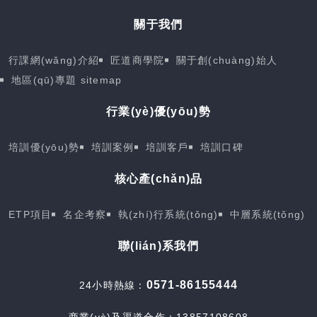
關于我們
行課網(wǎng)介紹
匠道商學院
關于創(chuàng)始人
地區(qū)專題
sitemap
行業(yè)優(yōu)勢
培訓優(yōu)勢
培訓案例
培訓客戶
培訓口碑
核心產(chǎn)品
ETP項目
名企考察
執(zhí)行系統(tǒng)
中層系統(tǒng)
聯(lián)系我們
0571-86155444
24小時熱線：