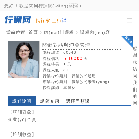
91国产精品_91视频一区_久久久久丝袜_久热9
您好！歡迎來到行課網(wǎng)！
當前位置:
首頁
>
內(nèi)訓課程
> 課程內(nèi)容
關鍵對話與沖突管理
感
課程編號：60543
谢
￥16000
課程價格：
/天
您
課程時長：1 天
访
課程人氣：81
问
行業(yè)類別：
行業(yè)通用
專業(yè)類別：
職業(yè)素養(yǎng)
我
授課講師：
單興林
们
的
課程說明
講師介紹
選擇同類課
网
【培訓對象】
企業(yè)全員
【培訓收益】