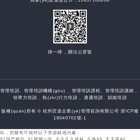
商業(yè)及渠道合作：13857108608
掃一掃，關注公眾號
管理培訓、管理培訓機構(gòu)、管理培訓課程、管理培訓講師、
領導力培訓、執(zhí)行力培訓、溝通培訓、賦能培訓
版權(quán)所有 © 杭州匠道企業(yè)管理咨詢有限公司
浙ICP備
18040702號-1
站，您极有可能对以下资源颇感兴趣：
91国产精品_91视频一区_久久久久丝袜_久热99_天天弄AV