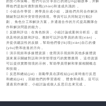
的技巧和策略。他們可以分享自己的經(jīng)驗故事，并解
釋他們是如何應對挑戰(zhàn)和達成共識的。
 小組合作學習：將學員分成小組，讓他們共同合作解決
關鍵對話和沖突管理的情境。學員可以共同制定行動計
劃、角色分工和解決方案，并通過合作的方式提高團隊合
作和解決問題的能力。
 反饋和評估：在角色扮演、小組討論或案例分析后，提
供及時的反饋和評估。教師可以評估學員的表現(xiàn)，
并提供建設性的反饋，幫助他們發(fā)現(xiàn)自己的優
(yōu)勢和改進的方向。
 演示視頻和多媒體資源：使用演示視頻和其他多媒體資
源來展示關鍵對話和沖突管理技巧的實際應用。這些資源
可以提供實際情境的示例，幫助學員理解和掌握相關概念
和技能。
 反思和總結(jié)：鼓勵學員在課程結(jié)束時進行反思
和總結(jié)，回顧他們的學習過程、體會和成長。這可以
通過寫作練習、小組討論或個人反思日志來完成。