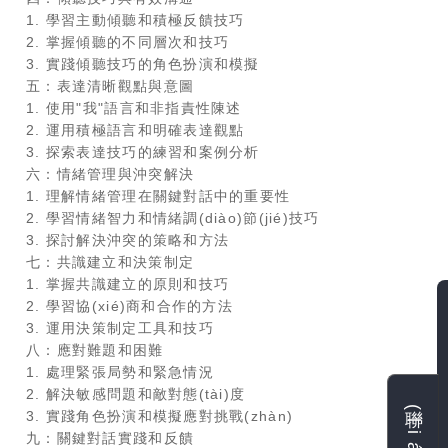
1. 學習主動傾聽和積極反饋技巧
2. 掌握傾聽的不同層次和技巧
3. 實踐傾聽技巧的角色扮演和模擬
五：表達清晰觀點與意圖
1. 使用"我"語言和非指責性陳述
2. 運用積極語言和明確表達觀點
3. 探索表達技巧的練習和案例分析
六：情緒管理與沖突解決
1. 理解情緒管理在關鍵對話中的重要性
2. 學習情緒智力和情緒調(diào)節(jié)技巧
3. 探討解決沖突的策略和方法
七：共識建立和決策制定
1. 掌握共識建立的原則和技巧
2. 學習協(xié)商和合作的方法
3. 運用決策制定工具和技巧
八：應對難題和困難
1. 處理緊張局勢和緊急情況
2. 解決敏感問題和敵對態(tài)度
3. 實踐角色扮演和模擬應對挑戰(zhàn)
九：關鍵對話實踐和反饋